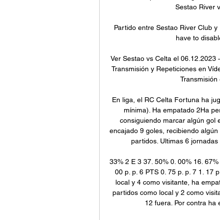
Sestao River v
Partido entre Sestao River Club y
have to disab
Ver Sestao vs Celta el 06.12.2023 
Transmisión y Repeticiones en Vídeo
Transmisión e
En liga, el RC Celta Fortuna ha ju
mínima). Ha empatado 2Ha perdi
consiguiendo marcar algún gol e
encajado 9 goles, recibiendo algún 
partidos. Ultimas 6 jornadas c
33% 2 E 3 37. 50% 0. 00% 16. 67% P 
00 p. p. 6 PTS 0. 75 p. p. 7 1. 17
local y 4 como visitante, ha empa
partidos como local y 2 como visit
12 fuera. Por contra ha 