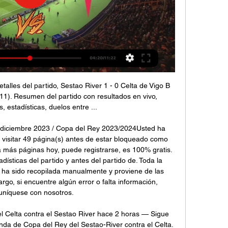
talles del partido, Sestao River 1 - 0 Celta de Vigo B 
1). Resumen del partido con resultados en vivo, 
, estadísticas, duelos entre ...

7 diciembre 2023 / Copa del Rey 2023/2024Usted ha 
e visitar 49 página(s) antes de estar bloqueado como 
a más páginas hoy, puede registrarse, es 100% gratis. 
dísticas del partido y antes del partido de. Toda la 
 ha sido recopilada manualmente y proviene de las 
rgo, si encuentre algún error o falta información, 
níquese con nosotros. 

l Celta contra el Sestao River hace 2 horas — Sigue 
nda de Copa del Rey del Sestao-River contra el Celta. 