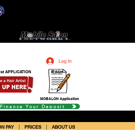
Log In
tist APPLICATION
MOBALON Application
 Finance Your Deposit
N PAY
PRICES
ABOUT US