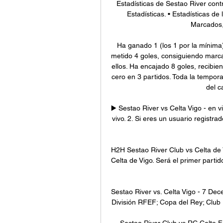
Estadísticas de Sestao River contr
Estadísticas. • Estadísticas de
Marcados, 
Ha ganado 1 (los 1 por la mínima
metido 4 goles, consiguiendo marcar
ellos. Ha encajado 8 goles, recibie
cero en 3 partidos. Toda la tempor
del c
▶️ Sestao River vs Celta Vigo - en v
vivo. 2. Si eres un usuario registrado
H2H Sestao River Club vs Celta de 
Celta de Vigo. Será el primer partido
Sestao River vs. Celta Vigo - 7 De
División RFEF; Copa del Rey; Club F
Sestao River Club vs RC Celt