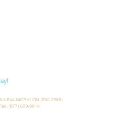
day!
ay!
Tel: 844-MOBALON (662-2566)
Fax: (877) 650-9814
Send Us a Message...