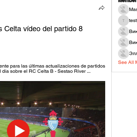
Member
Mas
tes
test051
 Celta vídeo del partido 8 
Ви
Вик
Эл
See All 
nte para las últimas actualizaciones de partidos 
 día sobre el RC Celta B - Sestao River ...