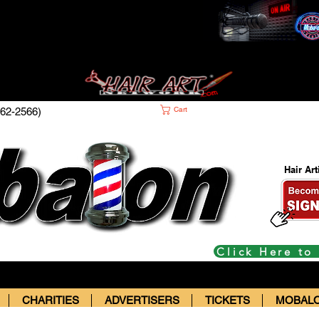
Cart
62-2566)
Hair Ar
Click Here to
CHARITIES
ADVERTISERS
TICKETS
MOBALO