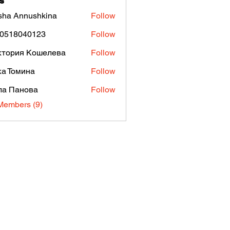
s
ha Annushkina
Follow
t0518040123
Follow
8040123
ктория Кошелева
Follow
а Томина
Follow
ла Панова
Follow
Members (9)