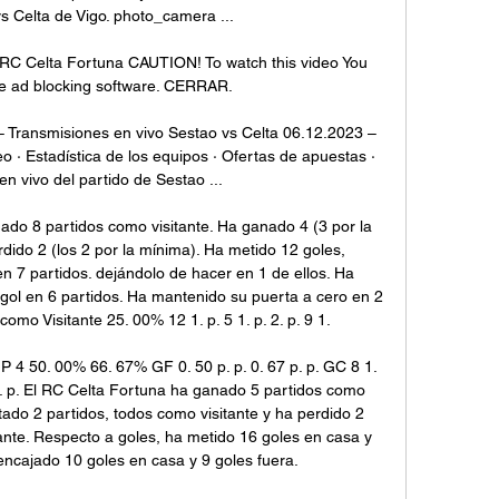
s Celta de Vigo. photo_camera ...

 RC Celta Fortuna CAUTION! To watch this video You 
le ad blocking software. CERRAR.

– Transmisiones en vivo Sestao vs Celta 06.12.2023 – 
 · Estadística de los equipos · Ofertas de apuestas · 
n vivo del partido de Sestao ...

gado 8 partidos como visitante. Ha ganado 4 (3 por la 
do 2 (los 2 por la mínima). Ha metido 12 goles, 
n 7 partidos. dejándolo de hacer en 1 de ellos. Ha 
gol en 6 partidos. Ha mantenido su puerta a cero en 2 
omo Visitante 25. 00% 12 1. p. 5 1. p. 2. p. 9 1. 

4 50. 00% 66. 67% GF 0. 50 p. p. 0. 67 p. p. GC 8 1. 
 p. p. El RC Celta Fortuna ha ganado 5 partidos como 
tado 2 partidos, todos como visitante y ha perdido 2 
ante. Respecto a goles, ha metido 16 goles en casa y 
encajado 10 goles en casa y 9 goles fuera. 
