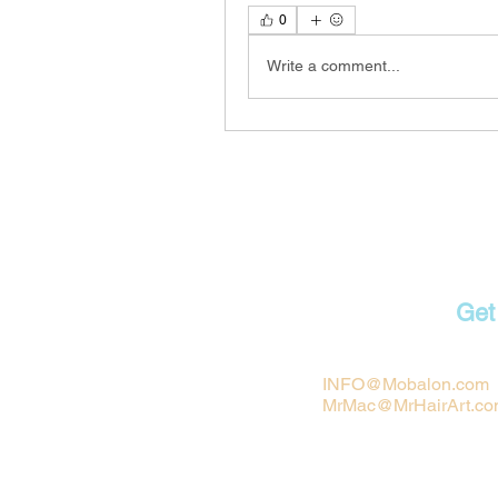
0
Write a comment...
Con
Get
INFO@Mobalon.com
MrMac@MrHairArt.c