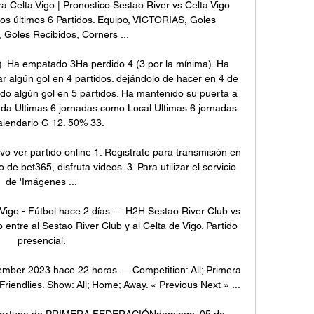
a Celta Vigo | Pronostico Sestao River vs Celta Vigo 
 los últimos 6 Partidos. Equipo, VICTORIAS, Goles 
Goles Recibidos, Corners ...

). Ha empatado 3Ha perdido 4 (3 por la mínima). Ha 
 algún gol en 4 partidos. dejándolo de hacer en 4 de 
ndo algún gol en 5 partidos. Ha mantenido su puerta a 
ada Ultimas 6 jornadas como Local Ultimas 6 jornadas 
alendario G 12. 50% 33. 

ivo ver partido online 1. Registrate para transmisión en 
 de bet365, disfruta videos. 3. Para utilizar el servicio 
de 'Imágenes ...

Vigo - Fútbol hace 2 días — H2H Sestao River Club vs 
 entre al Sestao River Club y al Celta de Vigo. Partido 
presencial.

cember 2023 hace 22 horas — Competition: All; Primera 
riendlies. Show: All; Home; Away. « Previous Next » ...

a Fortuna de PRIMERA FEDERACIÓNdomingo, 05 de 