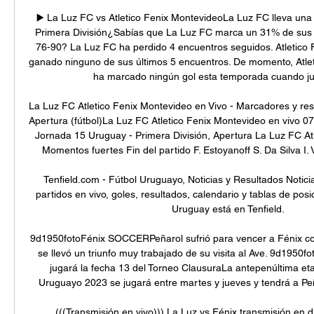
▶️ La Luz FC vs Atletico Fenix MontevideoLa Luz FC lleva una 
Primera División¿Sabías que La Luz FC marca un 31% de sus g
76-90? La Luz FC ha perdido 4 encuentros seguidos. Atletico 
ganado ninguno de sus últimos 5 encuentros. De momento, Atlet
ha marcado ningún gol esta temporada cuando jue
La Luz FC Atletico Fenix Montevideo en Vivo - Marcadores y resu
Apertura (fútbol)La Luz FC Atletico Fenix Montevideo en vivo 07
Jornada 15 Uruguay - Primera División, Apertura La Luz FC Atl
Momentos fuertes Fin del partido F. Estoyanoff S. Da Silva I. 
Tenfield.com - Fútbol Uruguayo, Noticias y Resultados Noticia
partidos en vivo, goles, resultados, calendario y tablas de posic
Uruguay está en Tenfield.

9d1950fotoFénix SOCCERPeñarol sufrió para vencer a Fénix com
se llevó un triunfo muy trabajado de su visita al Ave. 9d1950
jugará la fecha 13 del Torneo ClausuraLa antepenúltima e
Uruguayo 2023 se jugará entre martes y jueves y tendrá a Peña
(((Transmisión en vivo))) La Luz vs Fénix transmisión en d