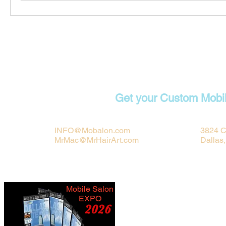
Contact
Get your Custom Mobi
INFO@Mobalon.com
3824 C
MrMac@MrHairArt.com
Dallas
Mobile Salon
EXPO
2026