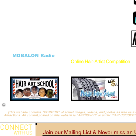
Financing
Hair Artist LICENSE
Affiliate Program
Advertise on Mobile Salons
Sign Up
Hair Art TV by Mobalon
B.O.S.O.
Products STORE
Advertise
MOBALON PAY (COIN)
Sponsor Packages
Mobalon Application
Salon FundRaiser
Cancellation Form
HHH Charity
DONATE to our Charity
Hair Art GALLERY
Donation Program
((
MOBALON Radio
))
VEHICLES
Online Hair-Artist Competition
(This website contains "CONTENT" of actual images, videos, and photos as well as 
Attractions. All content posted on this website is "APPROVED" or under *FAIR USE/SEC
Join our Mailing List & Never miss an