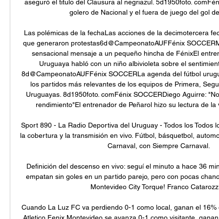
aseguró el titulo del Clausura al negriazul. 5d1950foto. comF
golero de Nacional y el fuera de juego del gol de 
Las polémicas de la fechaLas acciones de la decimotercera fec
que generaron protestas6d@CampeonatoAUFFénix SOCCERMarc
sensacional mensaje a un pequeño hincha de FénixEl entren
Uruguaya habló con un niño albivioleta sobre el sentimient
8d@CampeonatoAUFFénix SOCCERLa agenda del fútbol urugu
los partidos más relevantes de los equipos de Primera, Segu
Uruguayas. 8d1950foto. comFénix SOCCERDiego Aguirre: "No 
rendimiento"El entrenador de Peñarol hizo su lectura de la v
Sport 890 - La Radio Deportiva del Uruguay - Todos los Todos l
la cobertura y la transmisión en vivo. Fútbol, básquetbol, automo
Carnaval, con Siempre Carnaval.

Definición del descenso en vivo: seguí el minuto a hace 36 mi
empatan sin goles en un partido parejo, pero con pocas chances
Montevideo City Torque! Franco Catarozzi .
Cuando La Luz FC va perdiendo 0-1 como local, ganan el 16% d
Atletico Fenix Montevideo se avanza 0-1 como visitante, ganan 