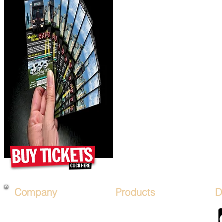
Company
Products
D
About Us
*PRICES*
Mobile Salon FRANCHISE
Hair Art STENCIL KITs