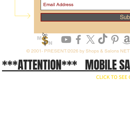
Sub
© 2001- PRESENT/2026 by Shops & Salons NE
***ATTENTION*** MOBILE S
CLICK TO SE
// npm install ws import WebSocket from 'ws'; const ws = new WebSocket('wss://api.x.ai/v1/real
ws.on('open', () => { ws.send(JSON.stringify({ type: 'conversation.item.create', item: { type: 'message', 
}); ws.on('message', raw => { const event = JSON.parse(raw.toString()); if (event.type === 'respons
'response.output_audio.delta') { const pcm = Buffer.from(event.delta, 'base64'); // decode and play