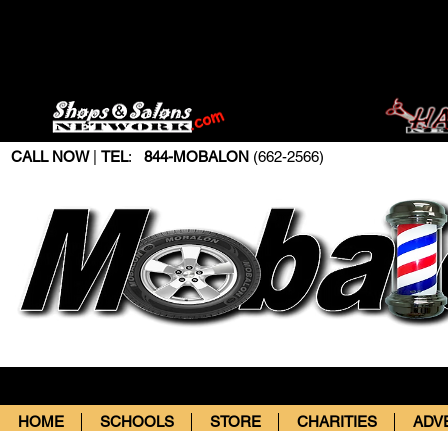
CALL NOW
|
TEL
:
844-MOBALON
(662-2566)
HOME
SCHOOLS
STORE
CHARITIES
ADV