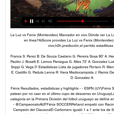
La Luz vs Fenix (Montevideo) Marcador en vivo Dónde ver La Lu
en línea?AiScore provides La Luz vs Fenix (Montevideo
vivo,h2h,predicción,el partido estadíticas .
Franca S. Perez B. De Souza Caetano G. Pereira Sosa 80' A. He
Paolini J. Boselli E. Lemos Paniagua G. Alles 72' A. Gonzalez Luen
Soppi G. Vega 0' Estadísticas Lista de jugadores Portero R. Me
E. Castillo G. Padula Lenna R. Viera Mediocampista J. Ramis Del
D. Gonzalez A. 

Fénix Resultados, estadísticas y highlights - - ESPN (UY)Féni
pelean por no caer en el último cupo de descenso en UruguayLa
categoría en la Primera División del fútbol uruguayo se define en 
- @CampeonatoAUFFénix SOCCERPeñarol empató con Racing y
Campeón del ClausuraEl Carbonero igualó 1 a 1 ante los de Sa