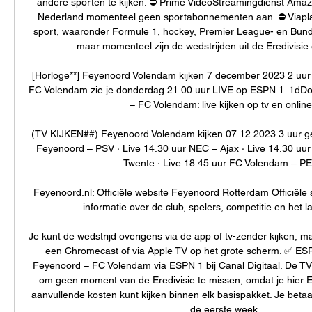
andere sporten te kijken. ⛔️ Prime VideoStreamingdienst Amazo
Nederland momenteel geen sportabonnementen aan. ⛔️ ViaplayBi
sport, waaronder Formule 1, hockey, Premier League- en Bunde
maar momenteel zijn de wedstrijden uit de Eredivisie er
[Horloge**] Feyenoord Volendam kijken 7 december 2023 2 uur
FC Volendam zie je donderdag 21.00 uur LIVE op ESPN 1. 1dDoo
– FC Volendam: live kijken op tv en online .
(TV KIJKEN##) Feyenoord Volendam kijken 07.12.2023 3 uur ge
Feyenoord – PSV · Live 14.30 uur NEC – Ajax · Live 14.30 uu
Twente · Live 18.45 uur FC Volendam – PEC
Feyenoord.nl: Officiële website Feyenoord Rotterdam Officiële 
informatie over de club, spelers, competitie en het la
Je kunt de wedstrijd overigens via de app of tv-zender kijken, 
een Chromecast of via Apple TV op het grote scherm. ✅ ES
Feyenoord – FC Volendam via ESPN 1 bij Canal Digitaal. De TV
om geen moment van de Eredivisie te missen, omdat je hier
aanvullende kosten kunt kijken binnen elk basispakket. Je betaa
de eerste week. 
