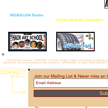
Salon FundRaiser
Cancellation Form
HHH Charity
DONATE to our Charity
Hair Art GALLERY
Donation Program
((
MOBALON Radio
))
VEHICLES
Online Hair-Artist Competition
(This website contains "CONTENT" of actual images, videos, and photos as well as 
Attractions. All content posted on this website is "APPROVED" or under *FAIR USE/SEC
Join our Mailing List & Never miss an
Sub