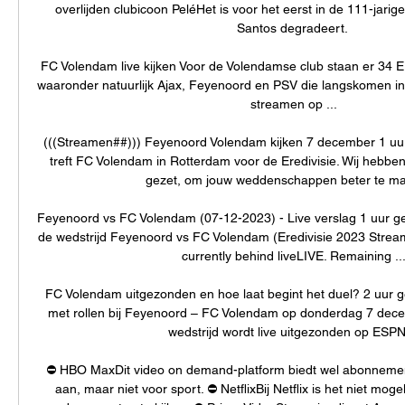
overlijden clubicoon PeléHet is voor het eerst in de 111-jarig
Santos degradeert. 

FC Volendam live kijken Voor de Volendamse club staan er 34 Er
waaronder natuurlijk Ajax, Feyenoord en PSV die langskomen i
streamen op ...

(((Streamen##))) Feyenoord Volendam kijken 7 december 1 uu
treft FC Volendam in Rotterdam voor de Eredivisie. Wij hebben 
gezet, om jouw weddenschappen beter te mak
Feyenoord vs FC Volendam (07-12-2023) - Live verslag 1 uur ge
de wedstrijd Feyenoord vs FC Volendam (Eredivisie 2023 Stream 
currently behind liveLIVE. Remaining ...
FC Volendam uitgezonden en hoe laat begint het duel? 2 uur g
met rollen bij Feyenoord – FC Volendam op donderdag 7 dece
wedstrijd wordt live uitgezonden op ESPN 
⛔️ HBO MaxDit video on demand-platform biedt wel abonnement
aan, maar niet voor sport. ⛔️ NetflixBij Netflix is het niet moge