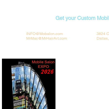
Contact
Get your Custom Mobi
INFO@Mobalon.com
3824 C
MrMac@MrHairArt.com
Dallas
Mobile Salon
EXPO
2026