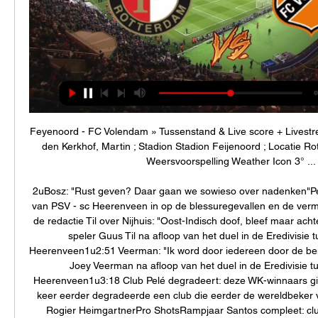
Feyenoord - FC Volendam » Tussenstand & Live score + Livestre
den Kerkhof, Martin ; Stadion Stadion Feijenoord ; Locatie Ro
Weersvoorspelling Weather Icon 3° ...

2uBosz: "Rust geven? Daar gaan we sowieso over nadenken"Pet
van PSV - sc Heerenveen in op de blessuregevallen en de verm
de redactie Til over Nijhuis: "Oost-Indisch doof, bleef maar a
speler Guus Til na afloop van het duel in de Eredivisie 
Heerenveen1u2:51 Veerman: "Ik word door iedereen door de be
Joey Veerman na afloop van het duel in de Eredivisie t
Heerenveen1u3:18 Club Pelé degradeert: deze WK-winnaars gi
keer eerder degradeerde een club die eerder de wereldbeker 
Rogier HeimgartnerPro ShotsRampjaar Santos compleet: club