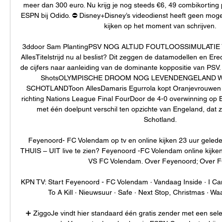
meer dan 300 euro. Nu krijg je nog steeds €6, 49 combikorting 
ESPN bij Odido. ⛔️ Disney+Disney’s videodienst heeft geen mogel
kijken op het moment van schrijven. 

3ddoor Sam PlantingPSV NOG ALTIJD FOUTLOOSSIMULATIE 
AllesTitelstrijd nu al beslist? Dit zeggen de datamodellen en Eredi
de cijfers naar aanleiding van de dominante koppositie van PSV
ShotsOLYMPISCHE DROOM NOG LEVENDENGELAND WI
SCHOTLANDToon AllesDamaris Egurrola kopt Oranjevrouwen n
richting Nations League Final FourDoor de 4-0 overwinning op Be
met één doelpunt verschil ten opzichte van Engeland, dat z
Schotland. 

Feyenoord- FC Volendam op tv en online kijken 23 uur gelede
THUIS – UIT live te zien? Feyenoord -FC Volendam online kijken
VS FC Volendam. Over Feyenoord; Over FC 
KPN TV: Start Feyenoord - FC Volendam · Vandaag Inside · I Can
To A Kill · Nieuwsuur · Safe · Next Stop, Christmas · Waar
➕ ZiggoJe vindt hier standaard één gratis zender met een selec