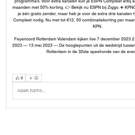
programma’s. Voor extra kanalen kun je ESPN Compleet erbij aan
maanden met 50% korting. 👉 Bekijk nu ESPN bij Ziggo. ➕ KPNOok
je één gratis zender, maar heb je voor de extra drie kanalen 
Compleet nodig. Nu met tot €12, 50 combinatiekorting per maand
KPN. 

Feyenoord Rotterdam Volendam kijken live 7 december 2023 2
2023 — 13 mei 2023 — De hoogtepunten uit de wedstrijd tusse
Rotterdam in de 32ste speelronde van de erediv
0
כתיבת תגובה...