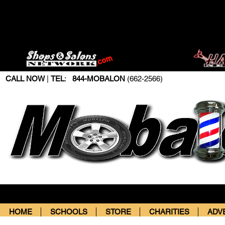
CALL NOW
|
TEL
:
844-MOBALON
(662-2566)
HOME
SCHOOLS
STORE
CHARITIES
ADV