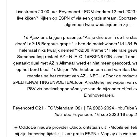
Livestream 20.00 uur: Feyenoord - FC Volendam 12 mrt 2023 —
live kijken? Kijken op ESPN of via een gratis stream. Sportzen
algemeen twee wedstrijden in zijn ...

1d Ajax-fans krijgen presentje: "Als je drie uur in de file sta
doen"1d2:18 Berghuis grapt: "Ik ben de matchwinner"1d1:54 Fra
helemaal niks kwalijk nemen"1d2:38 Kramer: "Hele rare gewa
Samenvatting restant AZ - N. E. C. 1dESPN6:03N. schrijft drie p
gestaakt duel met AZIn Alkmaar werd er niet meer gescoord, wa
op het bord bleef. 1dMeijer: "We hebben een shirt van Bas Do
reacties na het restant van AZ - NEC. 1dDoor de reda
SPELHERVATTINGENVOETBALToon AllesGeheime wapen van de k
PSV via hoekschoppenAnalyse van de bijzonder effectiev
Eindhovenaren. 

Feyenoord O21 - FC Volendam O21 | FA 2023-2024 - YouTube Y
YouTube Feyenoord 16 sep 2023 16 sep 2
➕ OdidoDe nieuwe provider Odido, ontstaan uit T-Mobile en Tel
bij zijn lancering tijdelijk 1 jaar gratis ESPN + Viaplay als welk