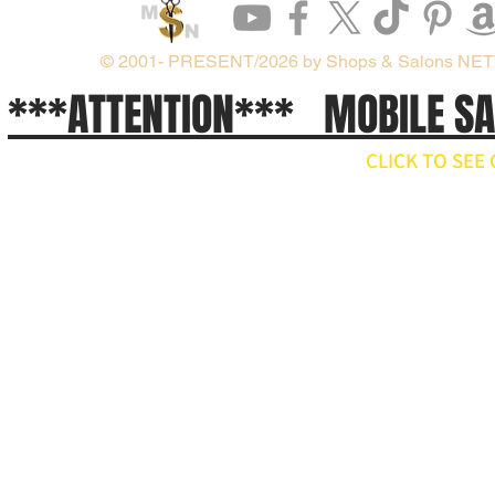
© 2001- PRESENT/2026 by Shops & Salons NE
***ATTENTION*** MOBILE S
CLICK TO SE
// npm install ws import WebSocket from 'ws'; const ws = new WebSocket('wss://api.x.ai/v1/real
ws.on('open', () => { ws.send(JSON.stringify({ type: 'conversation.item.create', item: { type: 'message', 
}); ws.on('message', raw => { const event = JSON.parse(raw.toString()); if (event.type === 'respons
'response.output_audio.delta') { const pcm = Buffer.from(event.delta, 'base64'); // decode and play