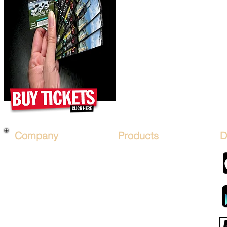
Company
Products
D
About Us
*PRICES*
Mobile Salon FRANCHISE
Hair Art STENCIL KITs
Financing
Hair Artist LICENSE
Affiliate Program
Advertise on Mobile Salons
Sign Up
Hair Art TV by Mobalon
B.O.S.O.
Products STORE
Advertise
MOBALON PAY (COIN)
Sponsor Packages
Mobalon Application